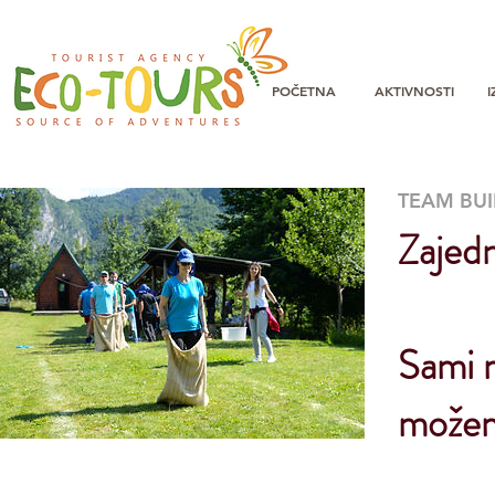
POČETNA
AKTIVNOSTI
TEAM BUI
Zajedn
Sami 
može