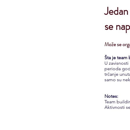
Jedan 
se na
Može se orga
Šta je team 
U zavisnosti 
perioda godi
trčanje unut
samo su nek
Notes:
Team building
Aktivnosti s
Boo